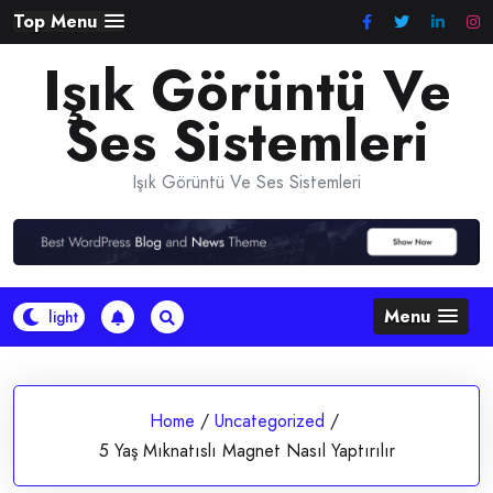
Skip
Top Menu
to
Işık Görüntü Ve
content
Ses Sistemleri
Işık Görüntü Ve Ses Sistemleri
Menu
Home
/
Uncategorized
/
5 Yaş Mıknatıslı Magnet Nasıl Yaptırılır