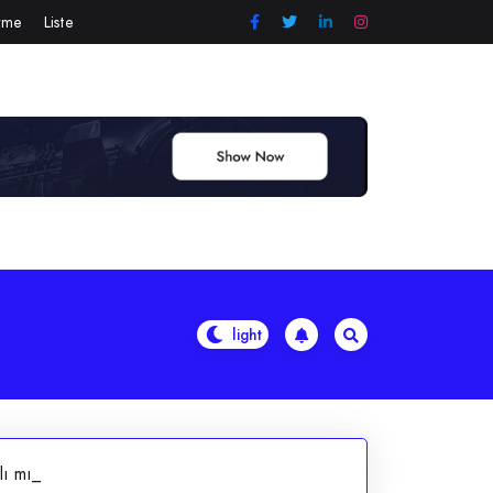
örme
Liste
lı mı_