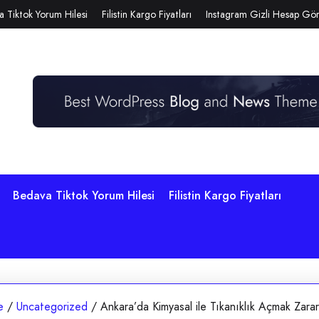
 Tiktok Yorum Hilesi
Filistin Kargo Fiyatları
Instagram Gizli Hesap G
Bedava Tiktok Yorum Hilesi
Filistin Kargo Fiyatları
e
/
Uncategorized
/
Ankara’da Kimyasal ile Tıkanıklık Açmak Zarar