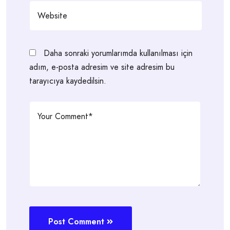
Daha sonraki yorumlarımda kullanılması için
adım, e-posta adresim ve site adresim bu
tarayıcıya kaydedilsin.
Post Comment