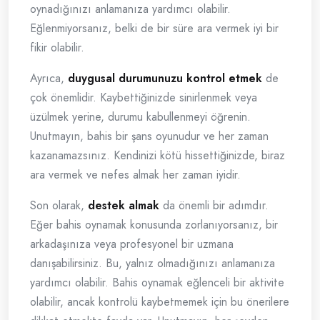
oynadığınızı anlamanıza yardımcı olabilir.
Eğlenmiyorsanız, belki de bir süre ara vermek iyi bir
fikir olabilir.
Ayrıca,
duygusal durumunuzu kontrol etmek
de
çok önemlidir. Kaybettiğinizde sinirlenmek veya
üzülmek yerine, durumu kabullenmeyi öğrenin.
Unutmayın, bahis bir şans oyunudur ve her zaman
kazanamazsınız. Kendinizi kötü hissettiğinizde, biraz
ara vermek ve nefes almak her zaman iyidir.
Son olarak,
destek almak
da önemli bir adımdır.
Eğer bahis oynamak konusunda zorlanıyorsanız, bir
arkadaşınıza veya profesyonel bir uzmana
danışabilirsiniz. Bu, yalnız olmadığınızı anlamanıza
yardımcı olabilir. Bahis oynamak eğlenceli bir aktivite
olabilir, ancak kontrolü kaybetmemek için bu önerilere