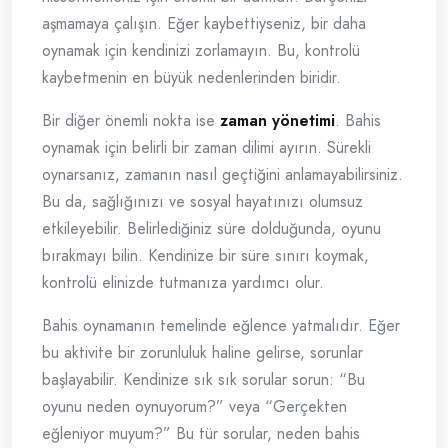
aşmamaya çalışın. Eğer kaybettiyseniz, bir daha
oynamak için kendinizi zorlamayın. Bu, kontrolü
kaybetmenin en büyük nedenlerinden biridir.
Bir diğer önemli nokta ise
zaman yönetimi
. Bahis
oynamak için belirli bir zaman dilimi ayırın. Sürekli
oynarsanız, zamanın nasıl geçtiğini anlamayabilirsiniz.
Bu da, sağlığınızı ve sosyal hayatınızı olumsuz
etkileyebilir. Belirlediğiniz süre dolduğunda, oyunu
bırakmayı bilin. Kendinize bir süre sınırı koymak,
kontrolü elinizde tutmanıza yardımcı olur.
Bahis oynamanın temelinde eğlence yatmalıdır. Eğer
bu aktivite bir zorunluluk haline gelirse, sorunlar
başlayabilir. Kendinize sık sık sorular sorun: “Bu
oyunu neden oynuyorum?” veya “Gerçekten
eğleniyor muyum?” Bu tür sorular, neden bahis