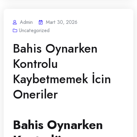
Admin
Mart 30, 2026
Uncategorized
Bahis Oynarken
Kontrolu
Kaybetmemek İcin
Oneriler
Bahis Oynarken