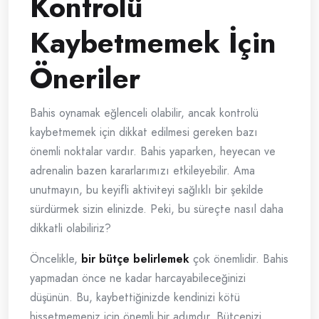
Kontrolü
Kaybetmemek İçin
Öneriler
Bahis oynamak eğlenceli olabilir, ancak kontrolü
kaybetmemek için dikkat edilmesi gereken bazı
önemli noktalar vardır. Bahis yaparken, heyecan ve
adrenalin bazen kararlarımızı etkileyebilir. Ama
unutmayın, bu keyifli aktiviteyi sağlıklı bir şekilde
sürdürmek sizin elinizde. Peki, bu süreçte nasıl daha
dikkatli olabiliriz?
Öncelikle,
bir bütçe belirlemek
çok önemlidir. Bahis
yapmadan önce ne kadar harcayabileceğinizi
düşünün. Bu, kaybettiğinizde kendinizi kötü
hissetmemeniz için önemli bir adımdır. Bütçenizi