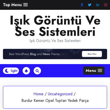
Skip
Top Menu
to
Işık Görüntü Ve
content
Ses Sistemleri
Işık Görüntü Ve Ses Sistemleri
Menu
Home
/
Uncategorized
/
Burdur Kemer Opel Toptan Yedek Parça