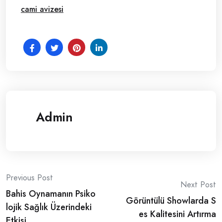
cami avizesi
Admin
Post
Previous Post
Next Post
Bahis Oynamanın Psiko
navigation
Görüntülü Showlarda S
lojik Sağlık Üzerindeki
es Kalitesini Artırma
Etkisi