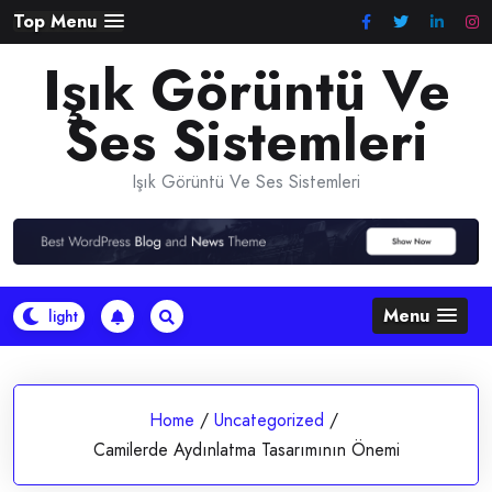
Skip
Top Menu
to
Işık Görüntü Ve
content
Ses Sistemleri
Işık Görüntü Ve Ses Sistemleri
Menu
Home
/
Uncategorized
/
Camilerde Aydınlatma Tasarımının Önemi