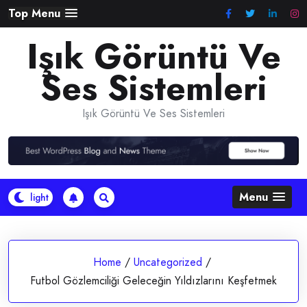
Skip
Top Menu
to
Işık Görüntü Ve
content
Ses Sistemleri
Işık Görüntü Ve Ses Sistemleri
Menu
Home
/
Uncategorized
/
Futbol Gözlemciliği Geleceğin Yıldızlarını Keşfetmek