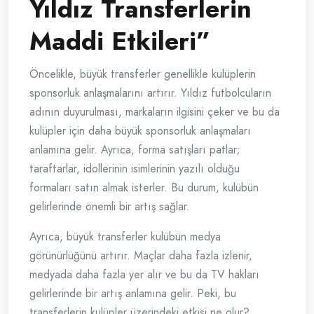
Yıldız Transferlerin
Maddi Etkileri”
Öncelikle, büyük transferler genellikle kulüplerin
sponsorluk anlaşmalarını artırır. Yıldız futbolcuların
adının duyurulması, markaların ilgisini çeker ve bu da
kulüpler için daha büyük sponsorluk anlaşmaları
anlamına gelir. Ayrıca, forma satışları patlar;
taraftarlar, idollerinin isimlerinin yazılı olduğu
formaları satın almak isterler. Bu durum, kulübün
gelirlerinde önemli bir artış sağlar.
Ayrıca, büyük transferler kulübün medya
görünürlüğünü artırır. Maçlar daha fazla izlenir,
medyada daha fazla yer alır ve bu da TV hakları
gelirlerinde bir artış anlamına gelir. Peki, bu
transferlerin kulüpler üzerindeki etkisi ne olur?