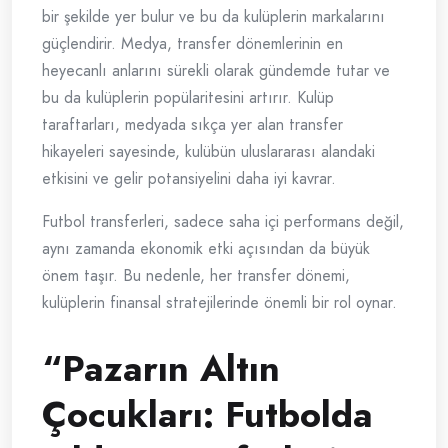
bir şekilde yer bulur ve bu da kulüplerin markalarını
güçlendirir. Medya, transfer dönemlerinin en
heyecanlı anlarını sürekli olarak gündemde tutar ve
bu da kulüplerin popülaritesini artırır. Kulüp
taraftarları, medyada sıkça yer alan transfer
hikayeleri sayesinde, kulübün uluslararası alandaki
etkisini ve gelir potansiyelini daha iyi kavrar.
Futbol transferleri, sadece saha içi performans değil,
aynı zamanda ekonomik etki açısından da büyük
önem taşır. Bu nedenle, her transfer dönemi,
kulüplerin finansal stratejilerinde önemli bir rol oynar.
“Pazarın Altın
Çocukları: Futbolda