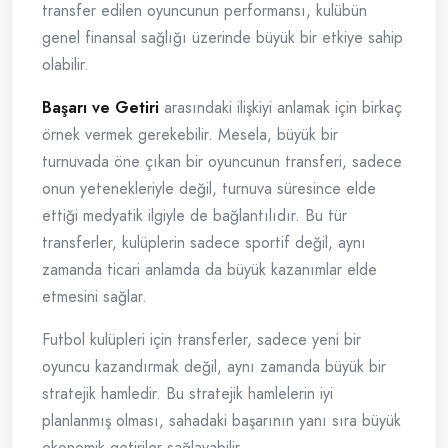
transfer edilen oyuncunun performansı, kulübün
genel finansal sağlığı üzerinde büyük bir etkiye sahip
olabilir.
Başarı ve Getiri
arasındaki ilişkiyi anlamak için birkaç
örnek vermek gerekebilir. Mesela, büyük bir
turnuvada öne çıkan bir oyuncunun transferi, sadece
onun yetenekleriyle değil, turnuva süresince elde
ettiği medyatik ilgiyle de bağlantılıdır. Bu tür
transferler, kulüplerin sadece sportif değil, aynı
zamanda ticari anlamda da büyük kazanımlar elde
etmesini sağlar.
Futbol kulüpleri için transferler, sadece yeni bir
oyuncu kazandırmak değil, aynı zamanda büyük bir
stratejik hamledir. Bu stratejik hamlelerin iyi
planlanmış olması, sahadaki başarının yanı sıra büyük
ekonomik getiriler sağlayabilir.