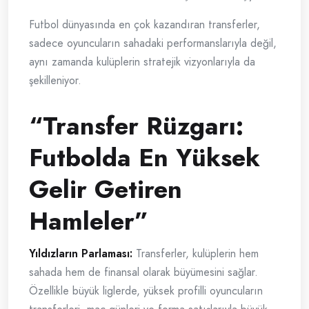
Futbol dünyasında en çok kazandıran transferler,
sadece oyuncuların sahadaki performanslarıyla değil,
aynı zamanda kulüplerin stratejik vizyonlarıyla da
şekilleniyor.
“Transfer Rüzgarı:
Futbolda En Yüksek
Gelir Getiren
Hamleler”
Yıldızların Parlaması:
Transferler, kulüplerin hem
sahada hem de finansal olarak büyümesini sağlar.
Özellikle büyük liglerde, yüksek profilli oyuncuların