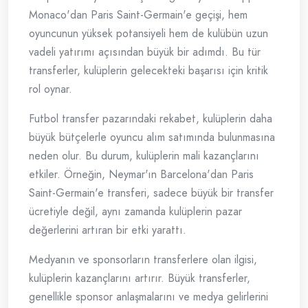
Monaco'dan Paris Saint-Germain'e geçişi, hem
oyuncunun yüksek potansiyeli hem de kulübün uzun
vadeli yatırımı açısından büyük bir adımdı. Bu tür
transferler, kulüplerin gelecekteki başarısı için kritik
rol oynar.
Futbol transfer pazarındaki rekabet, kulüplerin daha
büyük bütçelerle oyuncu alım satımında bulunmasına
neden olur. Bu durum, kulüplerin mali kazançlarını
etkiler. Örneğin, Neymar'ın Barcelona'dan Paris
Saint-Germain'e transferi, sadece büyük bir transfer
ücretiyle değil, aynı zamanda kulüplerin pazar
değerlerini artıran bir etki yarattı.
Medyanın ve sponsorların transferlere olan ilgisi,
kulüplerin kazançlarını artırır. Büyük transferler,
genellikle sponsor anlaşmalarını ve medya gelirlerini