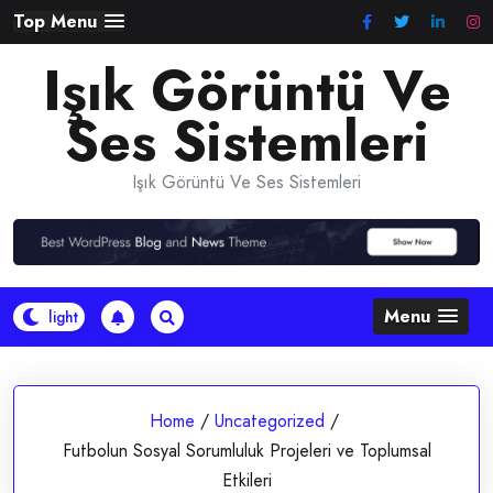
Skip
Top Menu
to
Işık Görüntü Ve
content
Ses Sistemleri
Işık Görüntü Ve Ses Sistemleri
Menu
Home
/
Uncategorized
/
Futbolun Sosyal Sorumluluk Projeleri ve Toplumsal
Etkileri