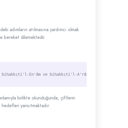
indeki adımların atılmasına yardımcı olmak
 ve bereket dilemektedir.
 bihakkıti'l-En'âm ve bihakkıti'l-A'râf ve bihakkıti'l-E
nlamıyla birlikte okunduğunda, çiftlerin
ve hedefleri yansıtmaktadır.