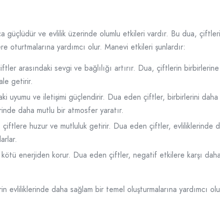
güçlüdür ve evlilik üzerinde olumlu etkileri vardır. Bu dua, çiftleri
ere oturtmalarına yardımcı olur. Manevi etkileri şunlardır:
tler arasındaki sevgi ve bağlılığı artırır. Dua, çiftlerin birbirlerin
le getirir.
i uyumu ve iletişimi güçlendirir. Dua eden çiftler, birbirlerini daha
lerinde daha mutlu bir atmosfer yaratır.
çiftlere huzur ve mutluluk getirir. Dua eden çiftler, evliliklerinde
arlar.
 kötü enerjiden korur. Dua eden çiftler, negatif etkilere karşı daha d
rin evliliklerinde daha sağlam bir temel oluşturmalarına yardımcı olu