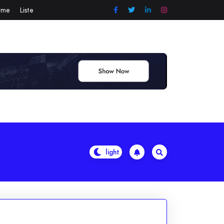
örme
Liste