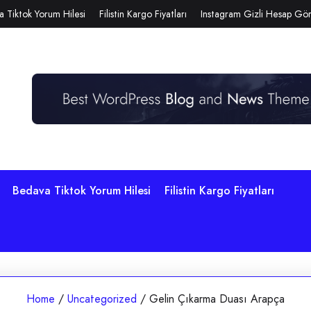
 Tiktok Yorum Hilesi
Filistin Kargo Fiyatları
Instagram Gizli Hesap G
Bedava Tiktok Yorum Hilesi
Filistin Kargo Fiyatları
Home
/
Uncategorized
/
Gelin Çıkarma Duası Arapça