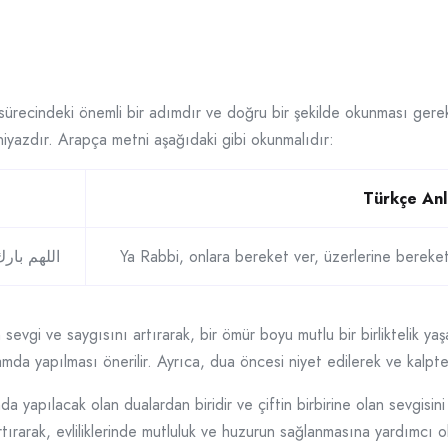
i
 sürecindeki önemli bir adımdır ve doğru bir şekilde okunması gere
bir niyazdır. Arapça metni aşağıdaki gibi okunmalıdır:
Türkçe An
اللهم بار
Ya Rabbi, onlara bereket ver, üzerlerine bereketli k
lan sevgi ve saygısını artırarak, bir ömür boyu mutlu bir birliktelik
amda yapılması önerilir. Ayrıca, dua öncesi niyet edilerek ve kalpte
ında yapılacak olan dualardan biridir ve çiftin birbirine olan sevgisi
artırarak, evliliklerinde mutluluk ve huzurun sağlanmasına yardımcı