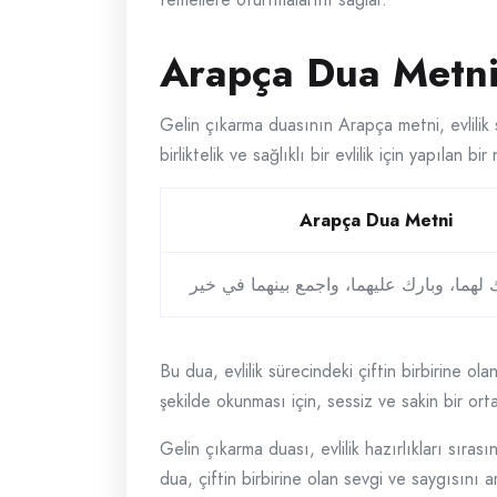
Arapça Dua Metn
Gelin çıkarma duasının Arapça metni, evlilik
birliktelik ve sağlıklı bir evlilik için yapılan 
Arapça Dua Metni
ك لهما، وبارك عليهما، واجمع بينهما في خير
Bu dua, evlilik sürecindeki çiftin birbirine o
şekilde okunması için, sessiz ve sakin bir ort
Gelin çıkarma duası, evlilik hazırlıkları sıras
dua, çiftin birbirine olan sevgi ve saygısını 