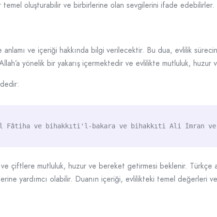
 temel oluşturabilir ve birbirlerine olan sevgilerini ifade edebilirler.
nlamı ve içeriği hakkında bilgi verilecektir. Bu dua, evlilik sürec
lah’a yönelik bir yakarış içermektedir ve evlilikte mutluluk, huzur
dedir:
l Fâtiha ve bihakkıti'l-bakara ve bihakkıti Ali İmran ve
 ve çiftlere mutluluk, huzur ve bereket getirmesi beklenir. Türkçe a
elerine yardımcı olabilir. Duanın içeriği, evlilikteki temel değerleri 