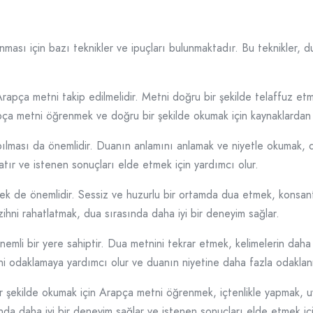
ması için bazı teknikler ve ipuçları bulunmaktadır. Bu teknikler, du
e Arapça metni takip edilmelidir. Metni doğru bir şekilde telaffuz 
apça metni öğrenmek ve doğru bir şekilde okumak için kaynaklardan
ılması da önemlidir. Duanın anlamını anlamak ve niyetle okumak, dua
atır ve istenen sonuçları elde etmek için yardımcı olur.
 de önemlidir. Sessiz ve huzurlu bir ortamda dua etmek, konsantra
ihni rahatlatmak, dua sırasında daha iyi bir deneyim sağlar.
mli bir yere sahiptir. Dua metnini tekrar etmek, kelimelerin daha i
ni odaklamaya yardımcı olur ve duanın niyetine daha fazla odaklan
ir şekilde okumak için Arapça metni öğrenmek, içtenlikle yapmak,
ında daha iyi bir deneyim sağlar ve istenen sonuçları elde etmek iç