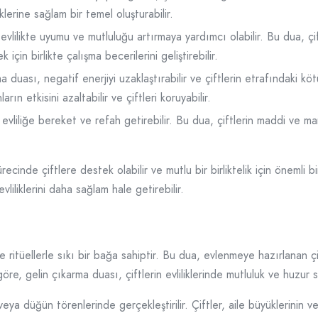
iklerine sağlam bir temel oluşturabilir.
lilikte uyumu ve mutluluğu artırmaya yardımcı olabilir. Bu dua, çiftl
için birlikte çalışma becerilerini geliştirebilir.
 duası, negatif enerjiyi uzaklaştırabilir ve çiftlerin etrafındaki kötü
rın etkisini azaltabilir ve çiftleri koruyabilir.
evliliğe bereket ve refah getirebilir. Bu dua, çiftlerin maddi ve m
ecinde çiftlere destek olabilir ve mutlu bir birliktelik için önemli bir
vliliklerini daha sağlam hale getirebilir.
ve ritüellerle sıkı bir bağa sahiptir. Bu dua, evlenmeye hazırlanan 
re, gelin çıkarma duası, çiftlerin evliliklerinde mutluluk ve huzur sa
veya düğün törenlerinde gerçekleştirilir. Çiftler, aile büyüklerinin v