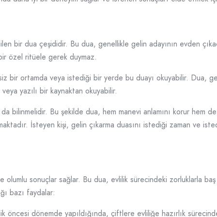
bilen bir dua çeşididir. Bu dua, genellikle gelin adayının evden ç
bir özel ritüele gerek duymaz.
iz bir ortamda veya istediği bir yerde bu duayı okuyabilir. Dua, gen
r veya yazılı bir kaynaktan okuyabilir.
 bilinmelidir. Bu şekilde dua, hem manevi anlamını korur hem de dah
tadır. İsteyen kişi, gelin çıkarma duasını istediği zaman ve istediğ
 olumlu sonuçlar sağlar. Bu dua, evlilik sürecindeki zorluklarla baş
ığı bazı faydalar:
ik öncesi dönemde yapıldığında, çiftlere evliliğe hazırlık sürecinde 