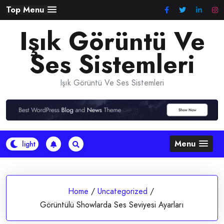
Skip
Top Menu
to
Işık Görüntü Ve
content
Ses Sistemleri
Işık Görüntü Ve Ses Sistemleri
Menu
Home
/
Uncategorized
/
Görüntülü Showlarda Ses Seviyesi Ayarları