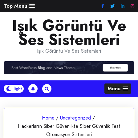
Skip
Top Menu
to
Işık Görüntü Ve
content
Ses Sistemleri
Işık Görüntü Ve Ses Sistemleri
Menu
Home
/
Uncategorized
/
Hackerların Siber Güvenlikte Siber Güvenlik Test
Otomasyon Sistemleri