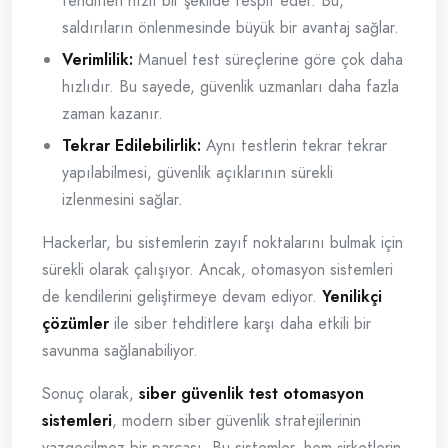
tehditleri hızlı bir şekilde tespit eder. Bu,
saldırıların önlenmesinde büyük bir avantaj sağlar.
Verimlilik:
Manuel test süreçlerine göre çok daha
hızlıdır. Bu sayede, güvenlik uzmanları daha fazla
zaman kazanır.
Tekrar Edilebilirlik:
Aynı testlerin tekrar tekrar
yapılabilmesi, güvenlik açıklarının sürekli
izlenmesini sağlar.
Hackerlar, bu sistemlerin zayıf noktalarını bulmak için
sürekli olarak çalışıyor. Ancak, otomasyon sistemleri
de kendilerini geliştirmeye devam ediyor.
Yenilikçi
çözümler
ile siber tehditlere karşı daha etkili bir
savunma sağlanabiliyor.
Sonuç olarak,
siber güvenlik test otomasyon
sistemleri
, modern siber güvenlik stratejilerinin
vazgeçilmez bir parçası. Bu sistemler, hem şirketlerin