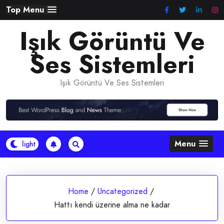
Skip
Top Menu
to
Işık Görüntü Ve
content
Ses Sistemleri
Işık Görüntü Ve Ses Sistemleri
Menu
Home
/
Uncategorized
/
Hattı kendi üzerine alma ne kadar