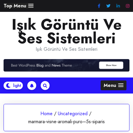
Skip
Top Menu
to
Işık Görüntü Ve
content
Ses Sistemleri
Işık Görüntü Ve Ses Sistemleri
Menu
Home
/
Uncategorized
/
marmara-visne-aromali-puro–5s-siparis