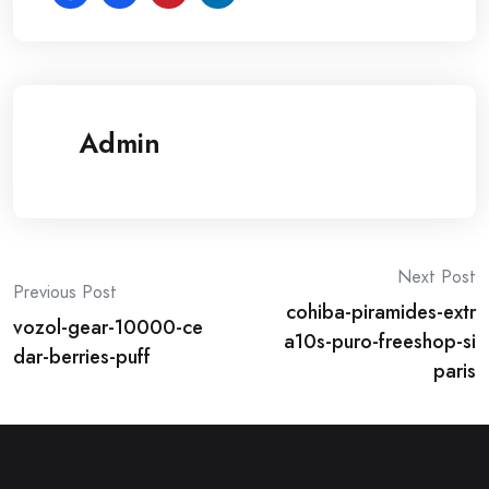
Admin
Post
Next Post
Previous Post
cohiba-piramides-extr
navigation
vozol-gear-10000-ce
a10s-puro-freeshop-si
dar-berries-puff
paris