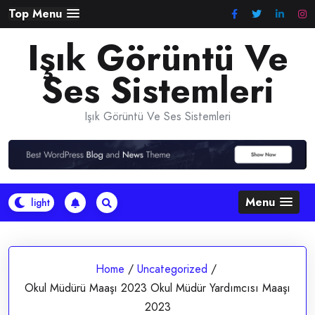
Skip
Top Menu
to
Işık Görüntü Ve
content
Ses Sistemleri
Işık Görüntü Ve Ses Sistemleri
Menu
Home
/
Uncategorized
/
Okul Müdürü Maaşı 2023 Okul Müdür Yardımcısı Maaşı
2023