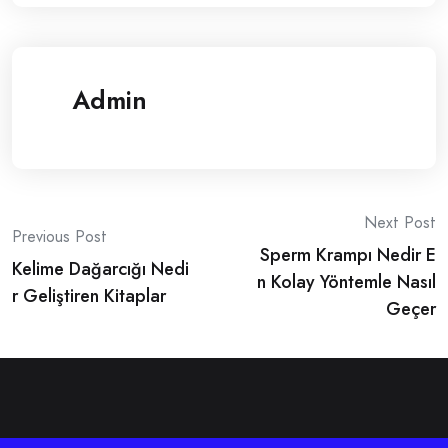
Admin
Post
Next Post
Previous Post
Sperm Krampı Nedir E
navigation
Kelime Dağarcığı Nedi
n Kolay Yöntemle Nasıl
r Geliştiren Kitaplar
Geçer