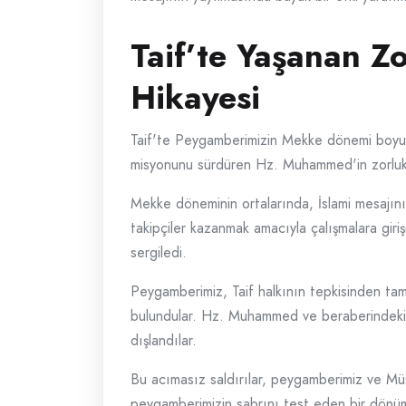
Taif’te Yaşanan 
Hikayesi
Taif'te Peygamberimizin Mekke dönemi boyunca
misyonunu sürdüren Hz. Muhammed'in zorluklara
Mekke döneminin ortalarında, İslami mesajı
takipçiler kazanmak amacıyla çalışmalara giriş
sergiledi.
Peygamberimiz, Taif halkının tepkisinden tam
bulundular. Hz. Muhammed ve beraberindeki ya
dışlandılar.
Bu acımasız saldırılar, peygamberimiz ve Müsl
peygamberimizin sabrını test eden bir dönü