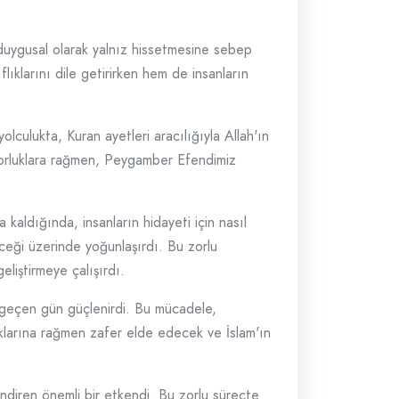
duygusal olarak yalnız hissetmesine sebep
ıklarını dile getirirken hem de insanların
lculukta, Kuran ayetleri aracılığıyla Allah'ın
 zorluklara rağmen, Peygamber Efendimiz
kaldığında, insanların hidayeti için nasıl
eceği üzerinde yoğunlaşırdı. Bu zorlu
eliştirmeye çalışırdı.
r geçen gün güçlenirdi. Bu mücadele,
larına rağmen zafer elde edecek ve İslam'ın
diren önemli bir etkendi. Bu zorlu süreçte