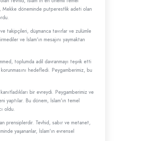
olan tevhid, İslam'ın en önemli temel
lke, Mekke döneminde putperestlik adeti olan
ordu.
 takipçileri, düşmanca tavırlar ve zulümle
ştirmediler ve İslam'ın mesajını yaymaktan
ammed, toplumda adil davranmayı teşvik etti
nın korunmasını hedefledi. Peygamberimiz, bu
i kanıtladıkları bir evreydi. Peygamberimiz ve
leni yaptılar. Bu dönem, İslam'ın temel
ı oldu.
an prensiplerdir. Tevhid, sabır ve metanet,
minde yaşananlar, İslam'ın evrensel