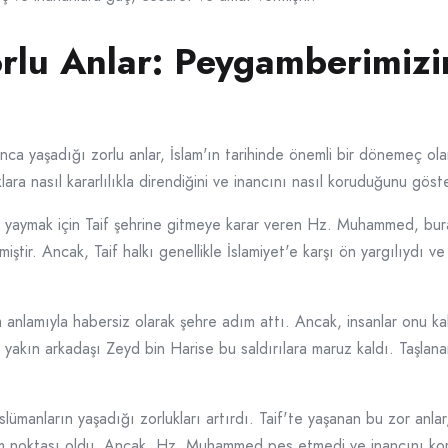
Zorlu Anlar: Peygamberimi
 yaşadığı zorlu anlar, İslam'ın tarihinde önemli bir dönemeç olar
 nasıl kararlılıkla direndiğini ve inancını nasıl koruduğunu göstere
nı yaymak için Taif şehrine gitmeye karar veren Hz. Muhammed, bu
miştir. Ancak, Taif halkı genellikle İslamiyet'e karşı ön yargılıyd
 anlamıyla habersiz olarak şehre adım attı. Ancak, insanlar onu ka
kın arkadaşı Zeyd bin Harise bu saldırılara maruz kaldı. Taşlanara
ümanların yaşadığı zorlukları artırdı. Taif'te yaşanan bu zor anlar,
m noktası oldu. Ancak, Hz. Muhammed pes etmedi ve inancını kor