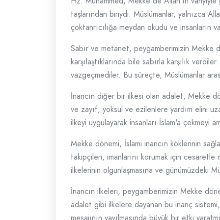
Hz. Muhammed, Mekke'de Allah'ın vahyiyle gör
taşlarından biriydi. Müslümanlar, yalnızca A
çoktanrıcılığa meydan okudu ve insanların v
Sabır ve metanet, peygamberimizin Mekke dön
karşılaştıklarında bile sabırla karşılık verdi
vazgeçmediler. Bu süreçte, Müslümanlar ara
İnancın diğer bir ilkesi olan adalet, Mekke 
ve zayıf, yoksul ve ezilenlere yardım elini u
ilkeyi uygulayarak insanları İslam'a çekmeyi 
Mekke dönemi, İslami inancın köklerinin sağlam
takipçileri, imanlarını korumak için cesaretle
ilkelerinin olgunlaşmasına ve günümüzdeki M
İnancın ilkeleri, peygamberimizin Mekke dönem
adalet gibi ilkelere dayanan bu inanç sistem
mesajının yayılmasında büyük bir etki yaratmı