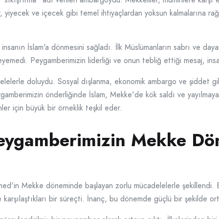
, yiyecek ve içecek gibi temel ihtiyaçlardan yoksun kalmalarına rağ
insanın İslam'a dönmesini sağladı. İlk Müslümanların sabrı ve da
yemedi. Peygamberimizin liderliği ve onun tebliğ ettiği mesaj, insan
elerle doluydu. Sosyal dışlanma, ekonomik ambargo ve şiddet gibi
Peygamberimizin önderliğinde İslam, Mekke'de kök saldı ve yayılmay
ler için büyük bir örneklik teşkil eder.
 Peygamberimizin Mekke Dö
'in Mekke döneminde başlayan zorlu mücadelelerle şekillendi. Bu 
 karşılaştıkları bir süreçti. İnanç, bu dönemde güçlü bir şekilde ort