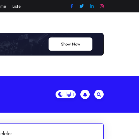
örme
Liste
eleler