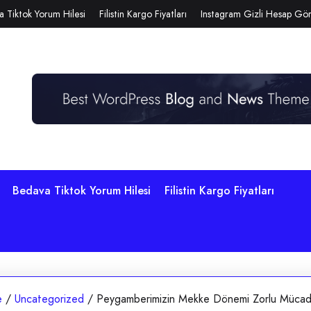
 Tiktok Yorum Hilesi
Filistin Kargo Fiyatları
Instagram Gizli Hesap G
Bedava Tiktok Yorum Hilesi
Filistin Kargo Fiyatları
e
/
Uncategorized
/
Peygamberimizin Mekke Dönemi Zorlu Mücad