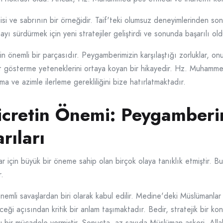
si ve sabrının bir örneğidir. Taif'teki olumsuz deneyimlerinden son
yı sürdürmek için yeni stratejiler geliştirdi ve sonunda başarılı old
inin önemli bir parçasıdır. Peygamberimizin karşılaştığı zorluklar, o
 gösterme yeteneklerini ortaya koyan bir hikayedir. Hz. Muhammed'
 ve azimle ilerleme gerekliliğini bize hatırlatmaktadır.
Hicretin Önemi: Peygamber
rıları
in büyük bir öneme sahip olan birçok olaya tanıklık etmiştir. Bu o
r.
önemli savaşlardan biri olarak kabul edilir. Medine'deki Müslümanla
eği açısından kritik bir anlam taşımaktadır. Bedir, stratejik bir k
u bir mücadele vermiştir. Sonuçta, az sayıda Müslüman askeri, Allah