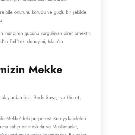
ra bile onurunu korudu ve güçlü bir şekilde
u.
nun inancının gücünü vurgulayan birer örnektir.
in Taif'teki deneyimi, İslam'ın
imizin Mekke
laylardan ikisi, Bedir Savaşı ve Hicret,
r ile Mekke'deki putperest Kureyş kabileleri
onuma sahip bir mevkidir ve Müslümanlar,
'ın yardımıyla zafer kazanmıştır. Bu zafer,