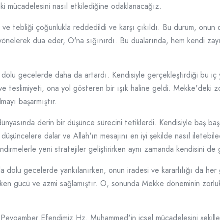
i mücadelesini nasıl etkilediğine odaklanacağız.
tebliği çoğunlukla reddedildi ve karşı çıkıldı. Bu durum, onun 
önelerek dua eder, O'na sığınırdı. Bu dualarında, hem kendi zayıfl
olu gecelerde daha da artardı. Kendisiyle gerçekleştirdiği bu iç yo
ve teslimiyeti, ona yol gösteren bir ışık haline geldi. Mekke'deki
lmayı başarmıştır.
nyasında derin bir düşünce sürecini tetiklerdi. Kendisiyle baş başa 
şüncelere dalar ve Allah'ın mesajını en iyi şekilde nasıl iletebil
ndirmelerle yeni stratejiler geliştirirken aynı zamanda kendisini de g
a dolu gecelerde yankılanırken, onun iradesi ve kararlılığı da he
eken gücü ve azmi sağlamıştır. O, sonunda Mekke döneminin zorluk
 Peygamber Efendimiz Hz. Muhammed'in içsel mücadelesini şekillen