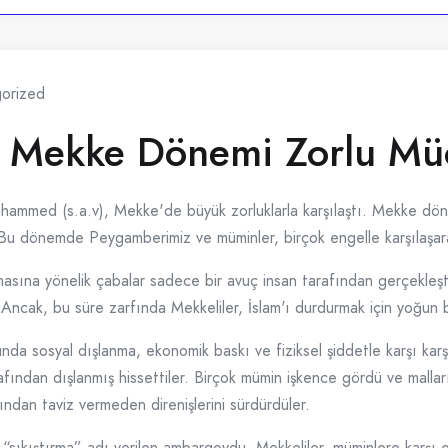
orized
 Mekke Dönemi Zorlu Müc
hammed (s.a.v), Mekke'de büyük zorluklarla karşılaştı. Mekke dönem
i. Bu dönemde Peygamberimiz ve müminler, birçok engelle karşılaşar
lmasına yönelik çabalar sadece bir avuç insan tarafından gerçekleşti
. Ancak, bu süre zarfında Mekkeliler, İslam'ı durdurmak için yoğun b
a sosyal dışlanma, ekonomik baskı ve fiziksel şiddetle karşı karşıy
ından dışlanmış hissettiler. Birçok mümin işkence gördü ve malları
ndan taviz vermeden direnişlerini sürdürdüler.
 “sıkıştırma” adı verilen ambargoydu. Mekkeliler, müminlere karşı