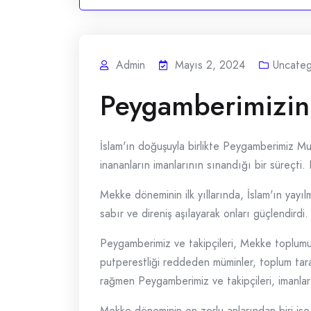
Admin
Mayıs 2, 2024
Uncateg
Peygamberimizin
İslam'ın doğuşuyla birlikte Peygamberimiz Mu
inananların imanlarının sınandığı bir süreçt
Mekke döneminin ilk yıllarında, İslam'ın yayı
sabır ve direniş aşılayarak onları güçlendirdi
Peygamberimiz ve takipçileri, Mekke toplumund
putperestliği reddeden müminler, toplum taraf
rağmen Peygamberimiz ve takipçileri, imanları
Mekke döneminin en zorlu anlarından biri ise