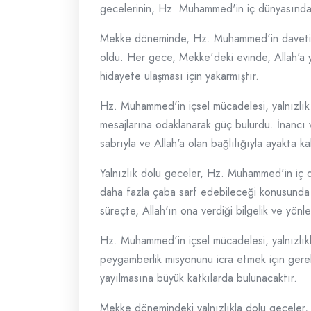
gecelerinin, Hz. Muhammed'in iç dünyasındak
Mekke döneminde, Hz. Muhammed'in daveti ve 
oldu. Her gece, Mekke'deki evinde, Allah'a y
hidayete ulaşması için yakarmıştır.
Hz. Muhammed'in içsel mücadelesi, yalnızlık d
mesajlarına odaklanarak güç bulurdu. İnancı 
sabrıyla ve Allah'a olan bağlılığıyla ayakta ka
Yalnızlık dolu geceler, Hz. Muhammed'in iç dü
daha fazla çaba sarf edebileceği konusunda dü
süreçte, Allah'ın ona verdiği bilgelik ve yönle
Hz. Muhammed'in içsel mücadelesi, yalnızlıkl
peygamberlik misyonunu icra etmek için ger
yayılmasına büyük katkılarda bulunacaktır.
Mekke dönemindeki yalnızlıkla dolu geceler,