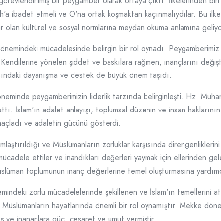
evlendirilmiş bir peygamber olarak ortaya çıktı. İlkelerinden biri 
llah'a ibadet etmeli ve O'na ortak koşmaktan kaçınmalıydılar. Bu i
ar olan kültürel ve sosyal normlarına meydan okuma anlamına geliy
emindeki mücadelesinde belirgin bir rol oynadı. Peygamberimiz ve
ler. Kendilerine yönelen şiddet ve baskılara rağmen, inançlarını deği
sındaki dayanışma ve destek de büyük önem taşıdı.
döneminde peygamberimizin liderlik tarzında belirginleşti. Hz. Muh
zattı. İslam'ın adalet anlayışı, toplumsal düzenin ve insan hakları
amaçladı ve adaletin gücünü gösterdi.
laştırıldığı ve Müslümanların zorluklar karşısında direngenliklerin
 mücadele ettiler ve inandıkları değerleri yaymak için ellerinden ge
üslüman toplumunun inanç değerlerine temel oluşturmasına yardımc
indeki zorlu mücadelelerinde şekillenen ve İslam'ın temellerini at
i, Müslümanların hayatlarında önemli bir rol oynamıştır. Mekke döne
ş ve inananlara güç, cesaret ve umut vermiştir.