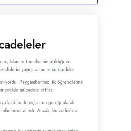
adeleler
i, İslam'ın temellerinin atıldığı ve
ak dinlerini yayma amacını sürdürdüler.
riliyordu. Peygamberimiz, ilk öğrencilerine
ir şekilde mücadele ettiler.
a kaldılar. İnançlarının gereği olarak
 ellerinden alındı. Ancak, bu zorluklara
 ekonomik bir ambargo uygulayarak onları