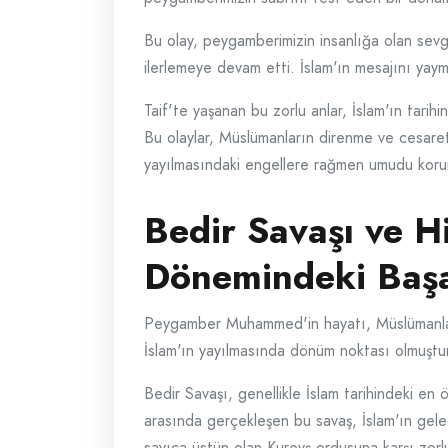
Bu olay, peygamberimizin insanlığa olan sevgi
ilerlemeye devam etti. İslam'ın mesajını yayma
Taif'te yaşanan bu zorlu anlar, İslam'ın tarih
Bu olaylar, Müslümanların direnme ve cesaret
yayılmasındaki engellere rağmen umudu koruma
Bedir Savaşı ve 
Dönemindeki Başa
Peygamber Muhammed'in hayatı, Müslümanlar iç
İslam'ın yayılmasında dönüm noktası olmuştu
Bedir Savaşı, genellikle İslam tarihindeki en 
arasında gerçekleşen bu savaş, İslam'ın gelec
sayıca üstün olan Kureyş ordusuna karşı zorl