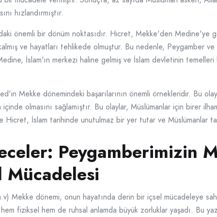
ını hızlandırmıştır.
ki önemli bir dönüm noktasıdır. Hicret, Mekke'den Medine'ye g
lmış ve hayatları tehlikede olmuştur. Bu nedenle, Peygamber ve ta
 Medine, İslam'ın merkezi haline gelmiş ve İslam devletinin temeller
n Mekke dönemindeki başarılarının önemli örnekleridir. Bu olaylar
içinde olmasını sağlamıştır. Bu olaylar, Müslümanlar için birer ilh
e Hicret, İslam tarihinde unutulmaz bir yer tutar ve Müslümanlar tar
Geceler: Peygamberimizin 
l Mücadelesi
 Mekke dönemi, onun hayatında derin bir içsel mücadeleye sahne o
em fiziksel hem de ruhsal anlamda büyük zorluklar yaşadı. Bu ya