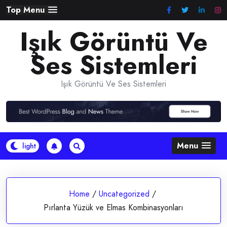
Skip
Top Menu
to
Işık Görüntü Ve
content
Ses Sistemleri
Işık Görüntü Ve Ses Sistemleri
Menu
Home
/
Uncategorized
/
Pırlanta Yüzük ve Elmas Kombinasyonları