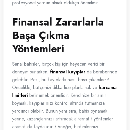
profesyonel yardım almak oldukça önemlidir.
Finansal Zararlarla
Başa Çıkma
Yöntemleri
Sanal bahisler, birçok kişi için heyecan verici bir
deneyim sunarken,
finansal kayıplar
da beraberinde
gelebilir. Peki, bu kayıplarla nasıl başa çıkabiliriz?
Öncelikle, bütçenizi dikkatlice planlamak ve
harcama
limitleri
belirlemek önemlidir. Kendinize bir sınır
koymak, kayıplarınızı kontrol altında tutmanıza
yardımcı olabilir. Bunun yanı sıra, bahis oynamak
yerine, kazançlarınızı artıracak alternatif yöntemler
aramak da faydalıdır. Örneğin, birikimlerinizi