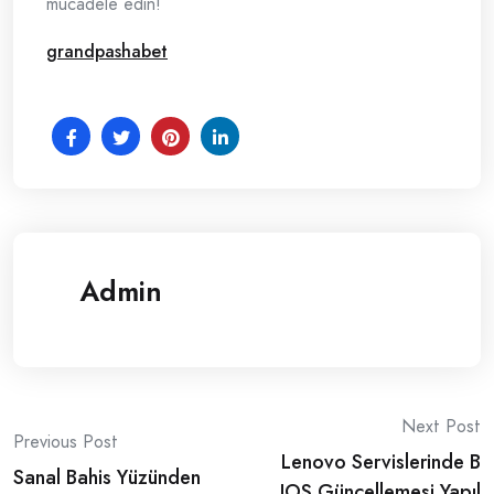
mücadele edin!
grandpashabet
Admin
Post
Next Post
Previous Post
Lenovo Servislerinde B
navigation
Sanal Bahis Yüzünden
IOS Güncellemesi Yapıl