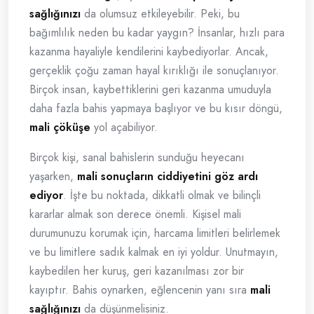
sağlığınızı
da olumsuz etkileyebilir. Peki, bu
bağımlılık neden bu kadar yaygın? İnsanlar, hızlı para
kazanma hayaliyle kendilerini kaybediyorlar. Ancak,
gerçeklik çoğu zaman hayal kırıklığı ile sonuçlanıyor.
Birçok insan, kaybettiklerini geri kazanma umuduyla
daha fazla bahis yapmaya başlıyor ve bu kısır döngü,
mali çöküşe
yol açabiliyor.
Birçok kişi, sanal bahislerin sunduğu heyecanı
yaşarken,
mali sonuçların ciddiyetini göz ardı
ediyor
. İşte bu noktada, dikkatli olmak ve bilinçli
kararlar almak son derece önemli. Kişisel mali
durumunuzu korumak için, harcama limitleri belirlemek
ve bu limitlere sadık kalmak en iyi yoldur. Unutmayın,
kaybedilen her kuruş, geri kazanılması zor bir
kayıptır. Bahis oynarken, eğlencenin yanı sıra
mali
sağlığınızı
da düşünmelisiniz.