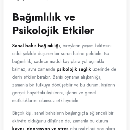
Bağımlılık ve
Psikolojik Etkiler
Sanal bahis bağımlılığı
, bireylerin yaşam kalitesini
ciddi şekilde düşüren bir sorun haline gelebilir. Bu
bağımlılık, sadece maddi kayıplara yol açmakla
kalmaz, aynı zamanda
psikolojik sağlık
üzerinde de
derin etkiler bırakır. Bahis oynama alışkanlığı,
zamanla bir tutkuya dönüşebilir ve bu durum, kişilerin
gerçek hayattaki ilişkilerini, işlerini ve genel
mutluluklarını olumsuz etkileyebilir.
Birçok kişi, sanal bahislerin başlangıçta eğlenceli bir
aktivite olduğunu düşünse de, zamanla bu durum
kaygı, depresyon ve stres
gibi psikolojik sorunlara