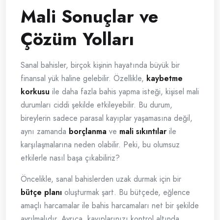
Mali Sonuçlar ve
Çözüm Yolları
Sanal bahisler, birçok kişinin hayatında büyük bir
finansal yük haline gelebilir. Özellikle,
kaybetme
korkusu
ile daha fazla bahis yapma isteği, kişisel mali
durumları ciddi şekilde etkileyebilir. Bu durum,
bireylerin sadece parasal kayıplar yaşamasına değil,
aynı zamanda
borçlanma
ve
mali sıkıntılar
ile
karşılaşmalarına neden olabilir. Peki, bu olumsuz
etkilerle nasıl başa çıkabiliriz?
Öncelikle, sanal bahislerden uzak durmak için bir
bütçe planı
oluşturmak şart. Bu bütçede, eğlence
amaçlı harcamalar ile bahis harcamaları net bir şekilde
ayrılmalıdır. Ayrıca, kayıplarınızı kontrol altında