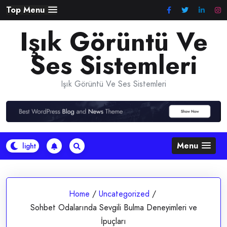
Skip
Top Menu
to
Işık Görüntü Ve
content
Ses Sistemleri
Işık Görüntü Ve Ses Sistemleri
Menu
Home
/
Uncategorized
/
Sohbet Odalarında Sevgili Bulma Deneyimleri ve
İpuçları