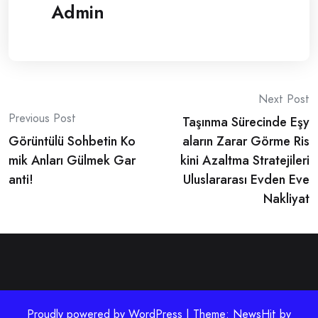
Admin
Post
Next Post
Previous Post
Taşınma Sürecinde Eşy
navigation
Görüntülü Sohbetin Ko
aların Zarar Görme Ris
mik Anları Gülmek Gar
kini Azaltma Stratejileri
anti!
Uluslararası Evden Eve
Nakliyat
Proudly powered by WordPress | Theme: NewsHit by