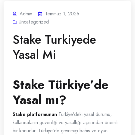
Admin
Temmuz 1, 2026
Uncategorized
Stake Turkiyede
Yasal Mi
Stake Türkiye’de
Yasal mı?
Stake platformunun
Türkiye’deki yasal durumu,
kullanıcıların güvenliği ve yasallığı açısından önemli
bir konudur. Türkiye’de çevrimiçi bahis ve oyun