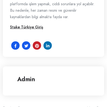
platformda işlem yapmak, ciddi sorunlara yol açabilir.
Bu nedenle, her zaman resmi ve güvenilir
kaynaklardan bilgi almakta fayda var.
Stake Türkiye Giriş
Admin