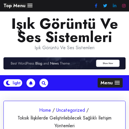
Skip
Top Menu
to
Işık Görüntü Ve
content
Ses Sistemleri
Işık Görüntü Ve Ses Sistemleri
Menu
Home
/
Uncategorized
/
Toksik İlişkilerde Geliştirilebilecek Sağlıklı İletişim
Yöntemleri