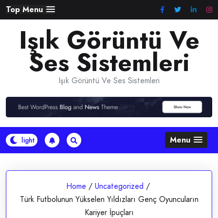
Skip
Top Menu
to
Işık Görüntü Ve
content
Ses Sistemleri
Işık Görüntü Ve Ses Sistemleri
Menu
Home
/
Uncategorized
/
Türk Futbolunun Yükselen Yıldızları Genç Oyuncuların
Kariyer İpuçları