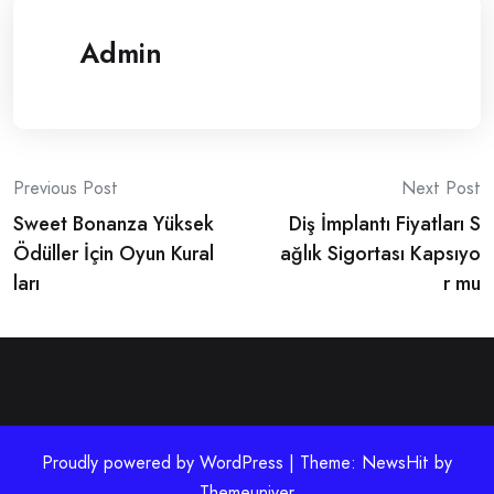
Admin
Post
Previous Post
Next Post
Sweet Bonanza Yüksek
Diş İmplantı Fiyatları S
navigation
Ödüller İçin Oyun Kural
ağlık Sigortası Kapsıyo
ları
r mu
Proudly powered by WordPress | Theme: NewsHit by
Themeuniver