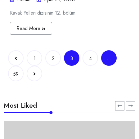
Kavak Yelleri dizisinin 12. bölüm
Read More
Yazı
1
2
3
4
…
gezinmesi
59
Most Liked