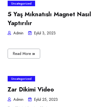
Diyarbakır Bismil Nöbetçi Eczane
Uncategorized
5 Yaş Mıknatıslı Magnet Nasıl
Admin
Ağustos 19, 2023
Uncategorized
Yaptırılır
İzmir Karaburun Gezilecek Yerler
Admin
Eylül 3, 2023
Admin
Ağustos 19, 2023
Uncategorized
Konya Altınekin Günlük Kiralık Ev
Read More
Admin
Ağustos 19, 2023
Uncategorized
Denizli Serinhisar Çiçekçi
Uncategorized
Zar Dikimi Video
Admin
Ağustos 20, 2023
Admin
Eylül 25, 2023
Uncategorized