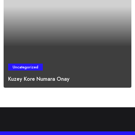
Uncategorized
Kuzey Kore Numara Onay