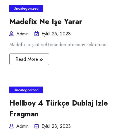
Uncategorized
Madefix Ne Işe Yarar
Admin
Eylül 25, 2023
Madefix, inşaat sektöründen otomotiv sektörüne
Read More
Uncategorized
Hellboy 4 Türkçe Dublaj Izle
Fragman
Admin
Eylül 28, 2023