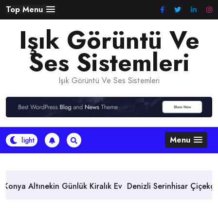
Skip
Top Menu
to
Işık Görüntü Ve
content
Ses Sistemleri
Işık Görüntü Ve Ses Sistemleri
Menu
ya Altınekin Günlük Kiralık Ev
Denizli Serinhisar Çiçekçi
Rey