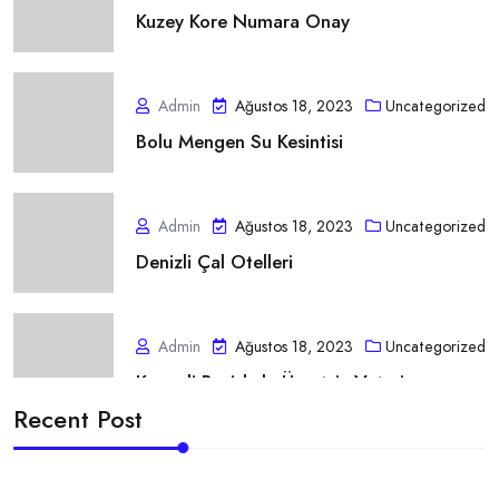
Kuzey Kore Numara Onay
Admin
Ağustos 18, 2023
Uncategorized
Bolu Mengen Su Kesintisi
Admin
Ağustos 18, 2023
Uncategorized
Denizli Çal Otelleri
Admin
Ağustos 18, 2023
Uncategorized
Kocaeli Başiskele Ücretsiz Veteriner
Recent Post
Admin
Ağustos 18, 2023
Uncategorized